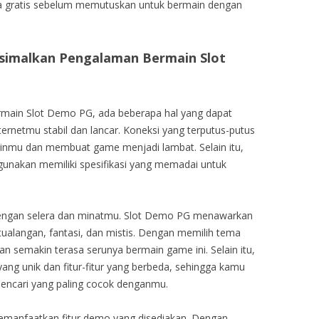
a gratis sebelum memutuskan untuk bermain dengan
simalkan Pengalaman Bermain Slot
ain Slot Demo PG, ada beberapa hal yang dapat
ternetmu stabil dan lancar. Koneksi yang terputus-putus
mu dan membuat game menjadi lambat. Selain itu,
gunakan memiliki spesifikasi yang memadai untuk
i dengan selera dan minatmu. Slot Demo PG menawarkan
tualangan, fantasi, dan mistis. Dengan memilih tema
an semakin terasa serunya bermain game ini. Selain itu,
 yang unik dan fitur-fitur yang berbeda, sehingga kamu
encari yang paling cocok denganmu.
memanfaatkan fitur demo yang disediakan. Dengan