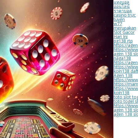
แทงบอล
ออนไลน์
ราคาบอล
casino trực
tuyến
w77
merupakan
Slot Gacor
Hari Ini
pg138 rtp
https://age
https://www.
agen 138 sl
naga138
https://age
https://ww
koin138 daf
Agen 138
https://www.
https://mam
https://www.
koin138
toto slot to
toto togel s
https://ww
agen 138 slo
agen 138 slo