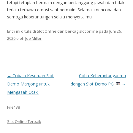
tetapi tetaplah bermain dengan bertanggung jawab dan tidak
terlalu terbawa emosi saat bermain. Selamat mencoba dan
semoga keberuntungan selalu menyertaimu!
Entri ini ditulis di
Slot Online
dan ber-tag
slot online
pada
Juni 26,
2026
oleh
Joe Miller
.
Navigasi
←
Cobain Keseruan Slot
Coba Keberuntunganmu
Tulisan
Demo Mahjong untuk
dengan Slot Demo PG!
→
Mengasah Otak!
Fire138
Slot Online Terbaik