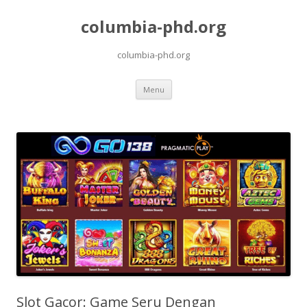
columbia-phd.org
columbia-phd.org
Langsung
Menu
ke
isi
Slot Gacor: Game Seru Dengan