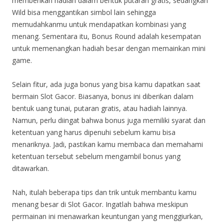
memberikan hadiah dalam bentuk putaran gratis, sedangkan
Wild bisa menggantikan simbol lain sehingga
memudahkanmu untuk mendapatkan kombinasi yang
menang. Sementara itu, Bonus Round adalah kesempatan
untuk memenangkan hadiah besar dengan memainkan mini
game.
Selain fitur, ada juga bonus yang bisa kamu dapatkan saat
bermain Slot Gacor. Biasanya, bonus ini diberikan dalam
bentuk uang tunai, putaran gratis, atau hadiah lainnya.
Namun, perlu diingat bahwa bonus juga memiliki syarat dan
ketentuan yang harus dipenuhi sebelum kamu bisa
menariknya. Jadi, pastikan kamu membaca dan memahami
ketentuan tersebut sebelum mengambil bonus yang
ditawarkan.
Nah, itulah beberapa tips dan trik untuk membantu kamu
menang besar di Slot Gacor. Ingatlah bahwa meskipun
permainan ini menawarkan keuntungan yang menggiurkan,