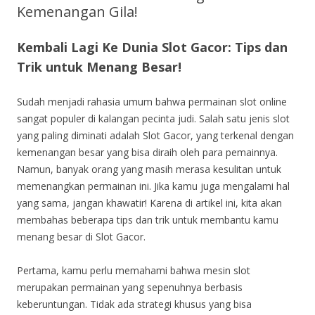
Kemenangan Gila!
Kembali Lagi Ke Dunia Slot Gacor: Tips dan
Trik untuk Menang Besar!
Sudah menjadi rahasia umum bahwa permainan slot online
sangat populer di kalangan pecinta judi. Salah satu jenis slot
yang paling diminati adalah Slot Gacor, yang terkenal dengan
kemenangan besar yang bisa diraih oleh para pemainnya.
Namun, banyak orang yang masih merasa kesulitan untuk
memenangkan permainan ini. Jika kamu juga mengalami hal
yang sama, jangan khawatir! Karena di artikel ini, kita akan
membahas beberapa tips dan trik untuk membantu kamu
menang besar di Slot Gacor.
Pertama, kamu perlu memahami bahwa mesin slot
merupakan permainan yang sepenuhnya berbasis
keberuntungan. Tidak ada strategi khusus yang bisa