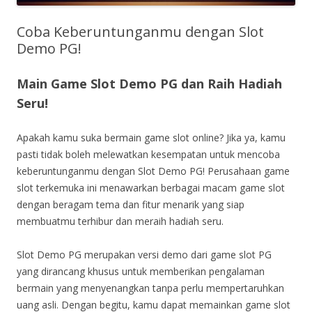
Coba Keberuntunganmu dengan Slot
Demo PG!
Main Game Slot Demo PG dan Raih Hadiah
Seru!
Apakah kamu suka bermain game slot online? Jika ya, kamu
pasti tidak boleh melewatkan kesempatan untuk mencoba
keberuntunganmu dengan Slot Demo PG! Perusahaan game
slot terkemuka ini menawarkan berbagai macam game slot
dengan beragam tema dan fitur menarik yang siap
membuatmu terhibur dan meraih hadiah seru.
Slot Demo PG merupakan versi demo dari game slot PG
yang dirancang khusus untuk memberikan pengalaman
bermain yang menyenangkan tanpa perlu mempertaruhkan
uang asli. Dengan begitu, kamu dapat memainkan game slot