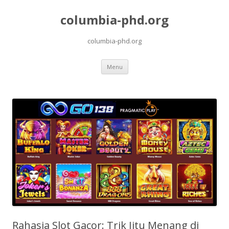
columbia-phd.org
columbia-phd.org
Langsung
Menu
ke
isi
Rahasia Slot Gacor: Trik Jitu Menang di