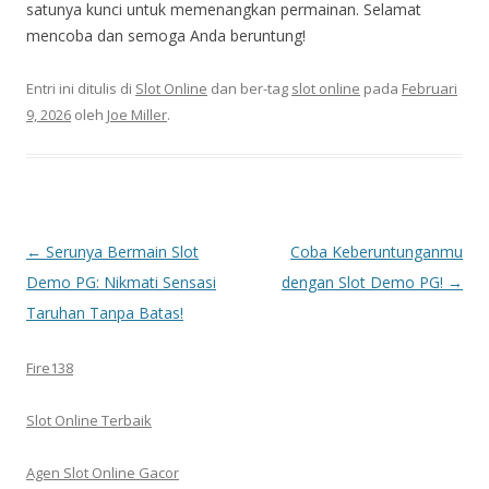
satunya kunci untuk memenangkan permainan. Selamat
mencoba dan semoga Anda beruntung!
Entri ini ditulis di
Slot Online
dan ber-tag
slot online
pada
Februari
9, 2026
oleh
Joe Miller
.
Navigasi
←
Serunya Bermain Slot
Coba Keberuntunganmu
Tulisan
Demo PG: Nikmati Sensasi
dengan Slot Demo PG!
→
Taruhan Tanpa Batas!
Fire138
Slot Online Terbaik
Agen Slot Online Gacor