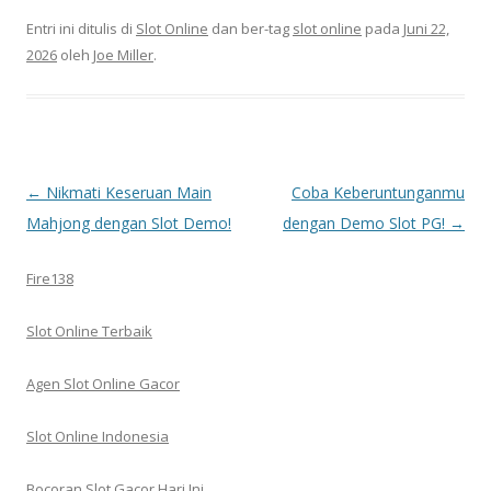
Entri ini ditulis di
Slot Online
dan ber-tag
slot online
pada
Juni 22,
2026
oleh
Joe Miller
.
Navigasi
←
Nikmati Keseruan Main
Coba Keberuntunganmu
Tulisan
Mahjong dengan Slot Demo!
dengan Demo Slot PG!
→
Fire138
Slot Online Terbaik
Agen Slot Online Gacor
Slot Online Indonesia
Bocoran Slot Gacor Hari Ini