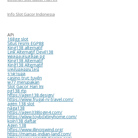
Info Slot Gacor Indonesia
APi
168gg slot
Situs resmi EGP88
King138 alternatif
Link Alternatif Devil138
ทดลองเล่นสล็อต pg
King138 Alternatif
King138 Alternatif
แทงบอลออนไลน์
ราคาบอล
casino trực tuyến
w77 merupakan
Slot Gacor Hari Ini
pg138 rtp
https://agen138.design/
https://www.frugal-rv-travel.com/
agen 138 slot
naga138
https://agen338login4.com/
https://www.toyboxtinyhome.com/
koin138 daftar
Agen 138
https://www.illinoiswind.org/
https://mamas-indian-land.com/